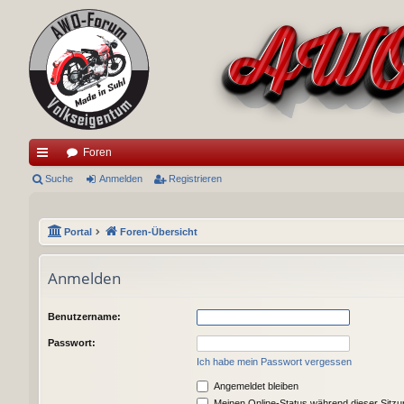
Foren
ch
Suche
Anmelden
Registrieren
ne
Portal
Foren-Übersicht
llz
ug
Anmelden
riff
Benutzername:
Passwort:
Ich habe mein Passwort vergessen
Angemeldet bleiben
Meinen Online-Status während dieser Sitz