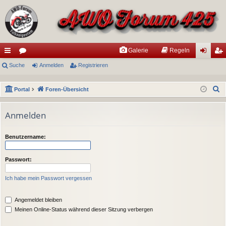
Galerie
Regeln
ch
Suche
or
Anmelden
Registrieren
n
eg
ne
en
m
ist
S
Portal
Foren-Übersicht
llz
el
rie
u
ug
de
re
c
Anmelden
h
riff
n
n
e
Benutzername:
Passwort:
Ich habe mein Passwort vergessen
Angemeldet bleiben
Meinen Online-Status während dieser Sitzung verbergen