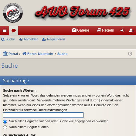
Galerie
Regeln
ch
Suche
or
Anmelden
Registrieren
n
eg
ne
en
m
ist
Portal
Foren-Übersicht
Suche
llz
el
rie
Suche
ug
de
re
riff
n
n
Suchanfrage
Suche nach Wörtern:
Setze ein
+
vor ein Wort, das gefunden werden muss und ein
-
vor ein Wort, das nicht
gefunden werden darf. Verwende mehrere Wörter getrennt durch
|
innerhalb einer
Klammer, wenn nur eines der Wörter gefunden werden muss. Benutze ein * als
Platzhalter für teilweise Übereinstimmungen.
Nach allen Begriffen suchen oder Suche wie angegeben verwenden
Nach einem Begriff suchen
Zu suchender Autor: