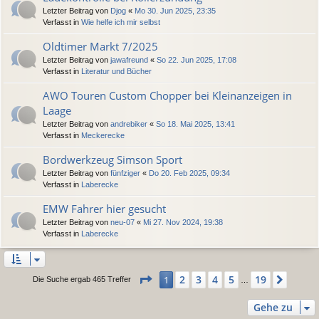
Letzter Beitrag von
Djog
«
Mo 30. Jun 2025, 23:35
Verfasst in
Wie helfe ich mir selbst
Oldtimer Markt 7/2025
Letzter Beitrag von
jawafreund
«
So 22. Jun 2025, 17:08
Verfasst in
Literatur und Bücher
AWO Touren Custom Chopper bei Kleinanzeigen in
Laage
Letzter Beitrag von
andrebiker
«
So 18. Mai 2025, 13:41
Verfasst in
Meckerecke
Bordwerkzeug Simson Sport
Letzter Beitrag von
fünfziger
«
Do 20. Feb 2025, 09:34
Verfasst in
Laberecke
EMW Fahrer hier gesucht
Letzter Beitrag von
neu-07
«
Mi 27. Nov 2024, 19:38
Verfasst in
Laberecke
Seite
1
von
19
2
3
4
5
19
1
Nächs
Die Suche ergab 465 Treffer
…
Gehe zu