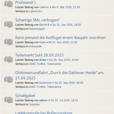
Prüfstand! )
Letzter Beitrag von
clairenc
«
Mo 9. Mär 2026, 21:54
Verfasst in
Laberecke
Schwinge SML verbogen?
Letzter Beitrag von
Bernd B
«
Sa 10. Jan 2026, 18:50
Verfasst in
Seitenwagen
Kann jemand die Kotflügel einem Baujahr zuordnen
Letzter Beitrag von
Keith
«
Mi 19. Nov 2025, 21:06
Verfasst in
Anbauteile
Teilemarkt Suhl 28.09.2025
Letzter Beitrag von
Anke
«
Do 25. Sep 2025, 15:06
Verfasst in
AWO-Treffen, Teilemärkte
Oldtimerrundfahrt „Durch die Dahlener Heide“ am
21.09.2025
Letzter Beitrag von
burkhardt
«
Sa 20. Sep 2025, 08:59
Verfasst in
AWO-Treffen, Teilemärkte
Schaltgabel
Letzter Beitrag von
akkon
«
So 20. Jul 2025, 16:41
Verfasst in
Getriebe
Ladekontrolle bei Rollerzündung