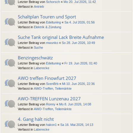
Letzter Beitrag von
Schorsch
«
Mo 20. Jul 2026, 11:42
Verfasst in
Antrieb
Schaltplan Touren und Sport
Letzter Beitrag von
Edeltuning
«
Sa 4. Jul 2026, 01:56
Verfasst in
Elektrik & Zündung
Suche Tank original Lack Breite Aufnahme
Letzter Beitrag von
mwunko
«
So 28. Jun 2026, 10:49
Verfasst in
Suche
Benzingeschwätz
Letzter Beitrag von
Edeltuning
«
Fr 19. Jun 2026, 01:40
Verfasst in
Laberecke
AWO treffen Finowfurt 2027
Letzter Beitrag von
SvenBrb
«
Mi 10. Jun 2026, 22:36
Verfasst in
AWO-Treffen, Teilemärkte
AWO-TREFFEN Lunzenau 2027
Letzter Beitrag von
Ronny
«
Mo 8. Jun 2026, 14:08
Verfasst in
AWO-Treffen, Teilemärkte
4. Gang hält nicht
Letzter Beitrag von
hakon1
«
Sa 16. Mai 2026, 14:13
Verfasst in
Laberecke