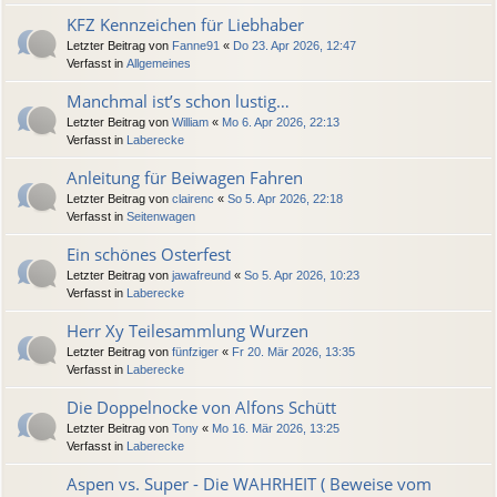
KFZ Kennzeichen für Liebhaber
Letzter Beitrag von
Fanne91
«
Do 23. Apr 2026, 12:47
Verfasst in
Allgemeines
Manchmal ist’s schon lustig…
Letzter Beitrag von
William
«
Mo 6. Apr 2026, 22:13
Verfasst in
Laberecke
Anleitung für Beiwagen Fahren
Letzter Beitrag von
clairenc
«
So 5. Apr 2026, 22:18
Verfasst in
Seitenwagen
Ein schönes Osterfest
Letzter Beitrag von
jawafreund
«
So 5. Apr 2026, 10:23
Verfasst in
Laberecke
Herr Xy Teilesammlung Wurzen
Letzter Beitrag von
fünfziger
«
Fr 20. Mär 2026, 13:35
Verfasst in
Laberecke
Die Doppelnocke von Alfons Schütt
Letzter Beitrag von
Tony
«
Mo 16. Mär 2026, 13:25
Verfasst in
Laberecke
Aspen vs. Super - Die WAHRHEIT ( Beweise vom