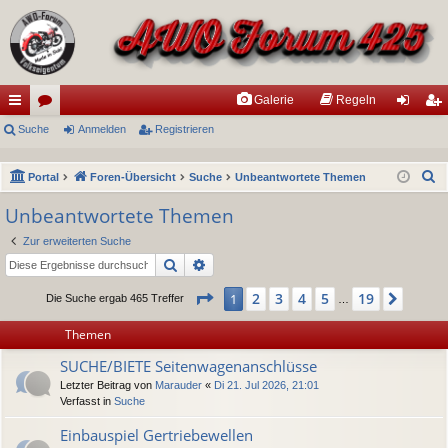
Galerie
Regeln
ch
Suche
or
Anmelden
Registrieren
n
eg
ne
en
m
ist
S
Portal
Foren-Übersicht
Suche
Unbeantwortete Themen
llz
el
rie
u
Unbeantwortete Themen
ug
de
re
c
Zur erweiterten Suche
h
riff
n
n
Suche
Erweiterte Suche
e
Seite
1
von
19
2
3
4
5
19
1
Nächs
Die Suche ergab 465 Treffer
…
Themen
SUCHE/BIETE Seitenwagenanschlüsse
Letzter Beitrag von
Marauder
«
Di 21. Jul 2026, 21:01
Verfasst in
Suche
Einbauspiel Gertriebewellen