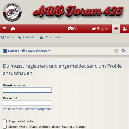
Galerie
Regeln
ch
Suche
or
Anmelden
Registrieren
n
eg
ne
en
m
ist
S
Portal
Foren-Übersicht
llz
el
rie
u
ug
de
re
c
Du musst registriert und angemeldet sein, um Profile
h
anzuschauen.
riff
n
n
e
Benutzername:
Passwort:
Ich habe mein Passwort vergessen
Angemeldet bleiben
Meinen Online-Status während dieser Sitzung verbergen