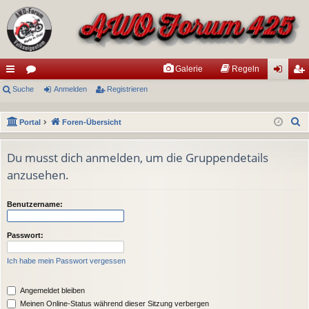
Galerie
Regeln
ch
Suche
or
Anmelden
Registrieren
n
eg
ne
en
m
ist
S
Portal
Foren-Übersicht
llz
el
rie
u
ug
de
re
c
Du musst dich anmelden, um die Gruppendetails
h
anzusehen.
riff
n
n
e
Benutzername:
Passwort:
Ich habe mein Passwort vergessen
Angemeldet bleiben
Meinen Online-Status während dieser Sitzung verbergen