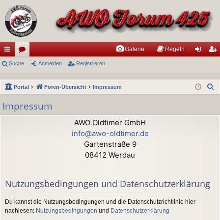
Galerie
Regeln
ch
Suche
or
Anmelden
Registrieren
n
eg
ne
en
m
ist
S
Portal
Foren-Übersicht
Impressum
llz
el
rie
u
Impressum
ug
de
re
c
h
AWO Oldtimer GmbH
riff
n
n
e
info@awo-oldtimer.de
Gartenstraße 9
08412 Werdau
Nutzungsbedingungen und Datenschutzerklärung
Du kannst die Nutzungsbedingungen und die Datenschutzrichtlinie hier
nachlesen:
Nutzungsbedingungen
und
Datenschutzerklärung